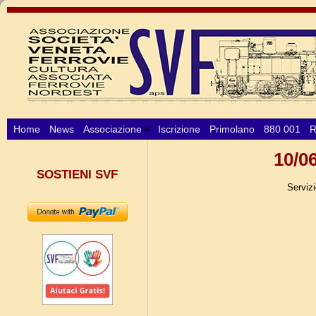
Home
News
Associazione
Iscrizione
Primolano
880 001
R
10/0
SOSTIENI SVF
Serviz