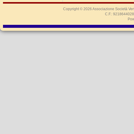
Copyright © 2026
Associazione Società Ven
C.F.: 9218644028
Pow