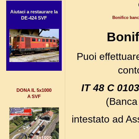
Aiutaci a restaurare la
Bonifico ban
DE-424 SVF
Bonif
Puoi effettuar
cont
IT 48 C 010
DONA IL 5x1000
A SVF
(Banca
intestato ad A