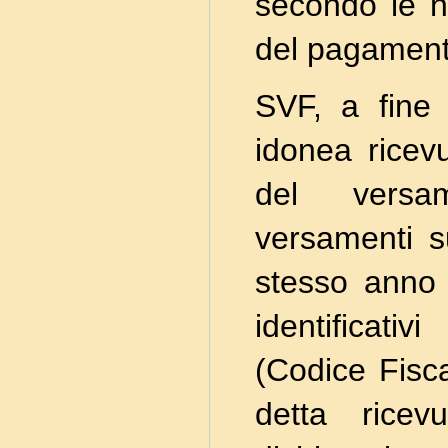
secondo le n
del pagament
SVF, a fine 
idonea ricev
del versam
versamenti s
stesso anno f
identificat
(Codice Fisca
detta ricev