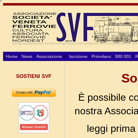
Home
News
Associazione
Iscrizione
Primolano
880 001
R
So
SOSTIENI SVF
È possibile co
nostra Associa
leggi prima