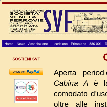
Home
News
Associazione
Iscrizione
Primolano
880 001
R
SOSTIENI SVF
Aperta period
Cabina A
è la
comodato d’uso
oltre alle inst