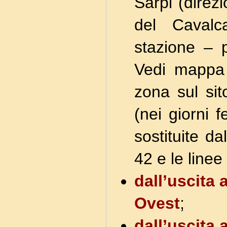
Sarpi (direzi
del Cavalc
stazione – p
Vedi mappa 
zona sul si
(nei giorni f
sostituite da
42 e le linee
dall’uscita
Ovest
;
dall’uscita