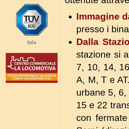
ottenute attrav
Immagine da
presso i binar
Dalla Stazi
stazione si a
7, 10, 14, 1
A, M, T e AT.
urbane 5, 6, 
15 e 22 tran
con fermate 