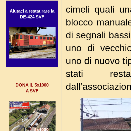
cimeli quali un
Aiutaci a restaurare la
DE-424 SVF
blocco manuale
di segnali bassi
uno di vecchio
uno di nuovo ti
stati rest
dall’associazio
DONA IL 5x1000
A SVF