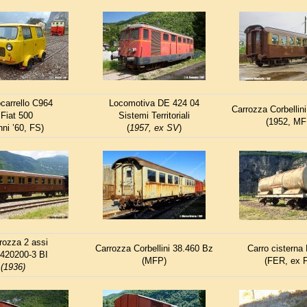
carrello C964
Locomotiva DE 424 04
Carrozza Corbellin
Fiat 500
Sistemi Territoriali
(1952, MF
nni ’60, FS)
(
1957, ex SV
)
rozza 2 assi
Carrozza Corbellini 38.460 Bz
Carro cisterna
420200-3 BI
(MFP)
(FER, ex 
(1936)