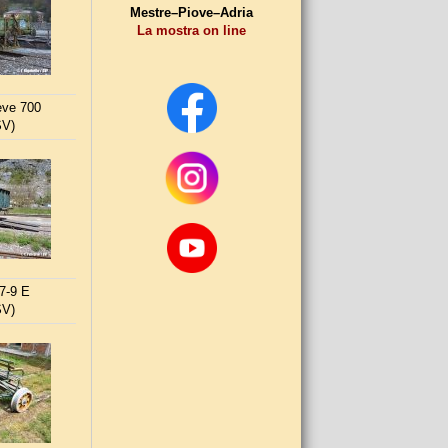
Mestre–Piove–Adria
La mostra on line
eve 700
SV)
7-9 E
SV)