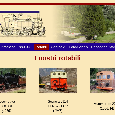
Primolano
880 001
Rotabili
Cabina A
Foto&Video
Rassegna St
I nostri rotabili
ocomotiva
Sogliola L914
Automotore 2
880 001
FER, ex FCV
(1956, FB
(1916)
(
1943
)