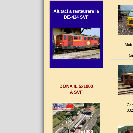
Aiutaci a restaurare la
DE-424 SVF
Moto
(a
DONA IL 5x1000
A SVF
Car
832