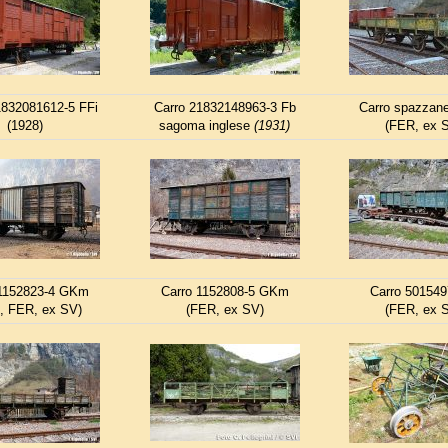
1832081612-5 FFi
Carro 21832148963-3 Fb
Carro spazzan
(1928)
sagoma inglese
(1931)
(FER, ex 
 1152823-4 GKm
Carro 1152808-5 GKm
Carro 501549
, FER, ex SV)
(FER, ex SV)
(FER, ex 