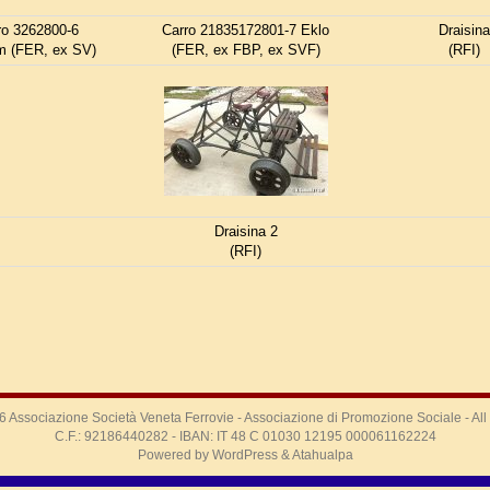
ro 3262800-6
Carro 21835172801-7 Eklo
Draisina
 (FER, ex SV)
(FER, ex FBP, ex SVF)
(RFI)
Draisina 2
(RFI)
26
Associazione Società Veneta Ferrovie
- Associazione di Promozione Sociale - Al
C.F.: 92186440282 - IBAN: IT 48 C 01030 12195 000061162224
Powered by
WordPress
&
Atahualpa