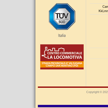
Car
KkLmm
Copyright © 20