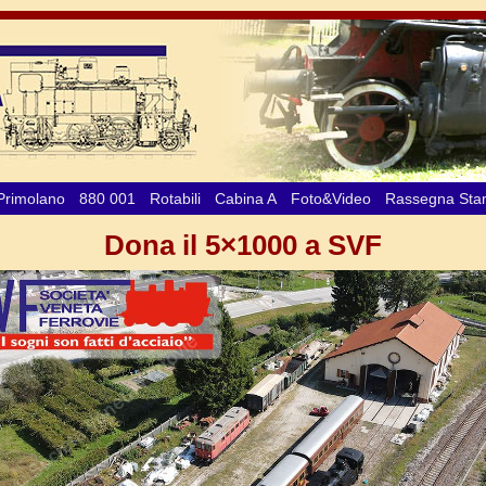
Primolano
880 001
Rotabili
Cabina A
Foto&Video
Rassegna St
Dona il 5×1000 a SVF