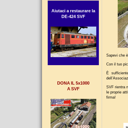
Aiutaci a restaurare la
DE-424 SVF
Sapevi che è
Con il tuo pi
È sufficient
dell’Associa
DONA IL 5x1000
SVF rientra n
A SVF
le proprie at
firma!