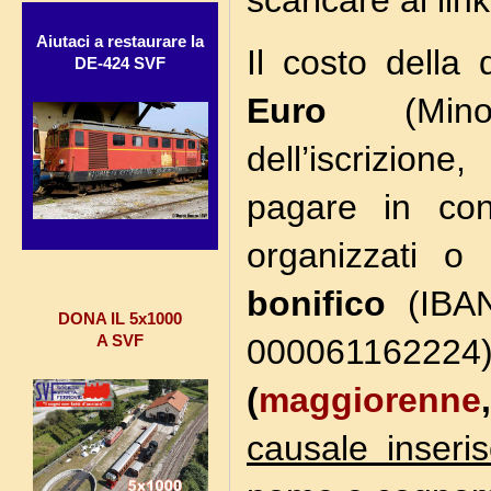
Aiutaci a restaurare la
Il costo della
DE-424 SVF
Euro
(Mino
dell’iscrizione
pagare in con
organizzati o
bonifico
(IBAN
DONA IL 5x1000
A SVF
0000611622
(
maggiorenne
causale inseris