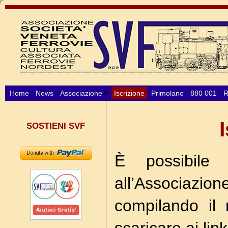
Home
News
Associazione
Iscrizione
Primolano
880 001
R
SOSTIENI SVF
È possibile so
all’Associazio
compilando il 
scaricare ai link