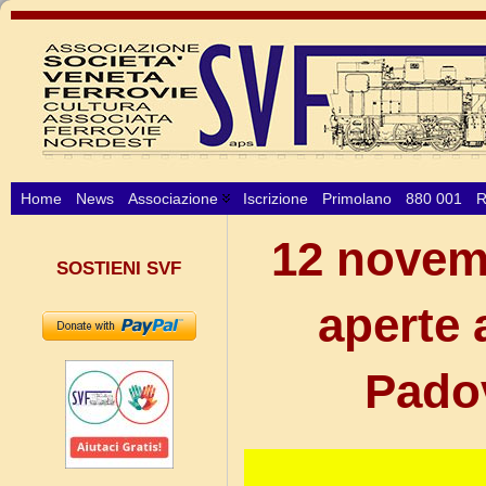
Home
News
Associazione
Iscrizione
Primolano
880 001
R
12 novemb
SOSTIENI SVF
aperte 
Padov