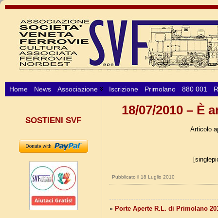
Home
News
Associazione
Iscrizione
Primolano
880 001
R
18/07/2010 – È a
SOSTIENI SVF
Articolo 
[singlep
Pubblicato il 18 Luglio 2010
«
Porte Aperte R.L. di Primolano 20