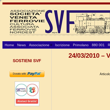
Home
News
Associazione
Iscrizione
Primolano
880 001
R
24/03/2010 – V
SOSTIENI SVF
Articol