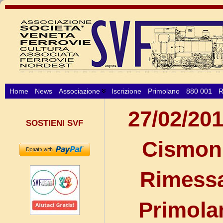
Home
News
Associazione
Iscrizione
Primolano
880 001
R
27/02/20
SOSTIENI SVF
Cismon 
Rimessa
Primola