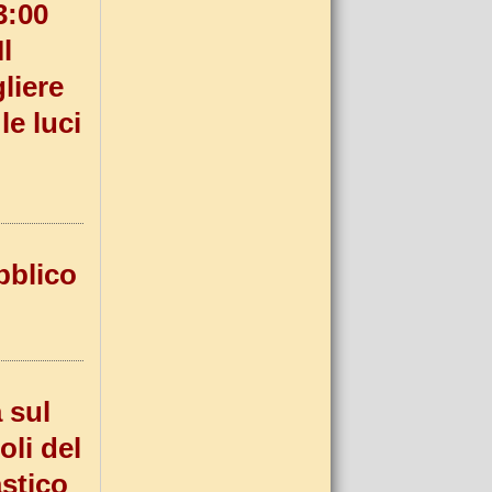
3:00
l
gliere
le luci
bblico
 sul
li del
astico