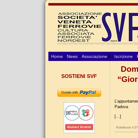
Home
News
Associazione
Iscrizione
Dome
SOSTIENI SVF
“Gior
L’appuntament
Padova
[…]
Pubblicato il 2