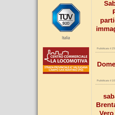
Sab
parti
immagi
Pubblicato il 
Domen
Pubblicato il 
sab
Brent
Vero 