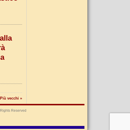
alla
rà
la
Più vecchi »
l Rights Reserved