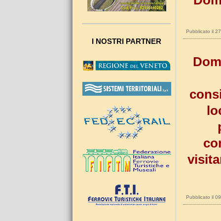
Dome
Pubblicato il 
I NOSTRI PARTNER
Dome
consi
lo
co
visit
Pubblicato il 0