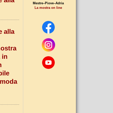
 alla
Mestre–Piove–Adria
La mostra on line
 alla
nostra
 in
n
ile
comoda