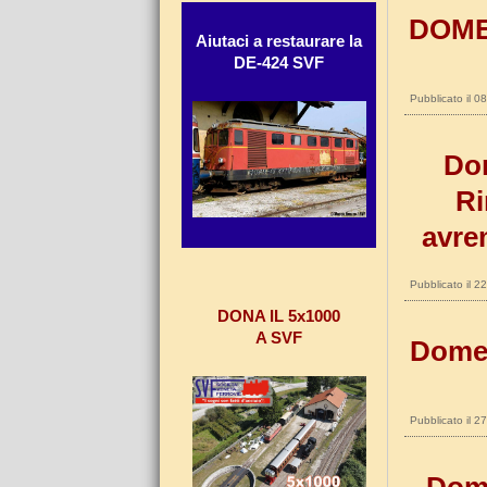
DOME
Aiutaci a restaurare la
DE-424 SVF
Pubblicato il 0
Dom
Ri
avre
Pubblicato il 
DONA IL 5x1000
A SVF
Domen
Pubblicato il 