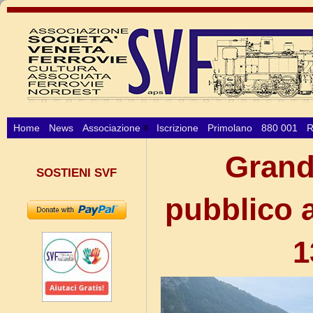
Home
News
Associazione
Iscrizione
Primolano
880 001
R
Grand
SOSTIENI SVF
pubblico a
1