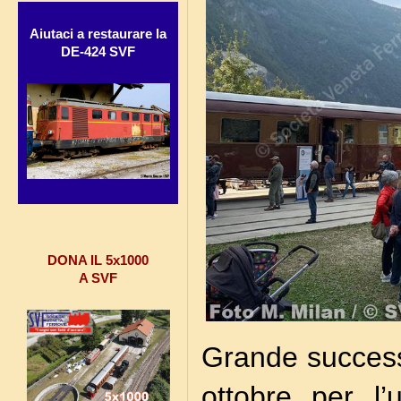
Aiutaci a restaurare la
DE-424 SVF
DONA IL 5x1000
A SVF
Grande success
ottobre per l’