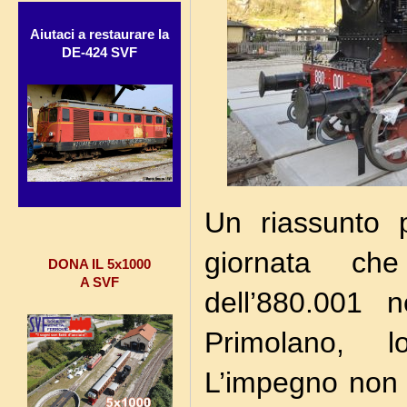
Aiutaci a restaurare la
DE-424 SVF
Un riassunto 
giornata ch
DONA IL 5x1000
A SVF
dell’880.001 
Primolano, 
L’impegno non è