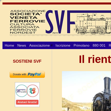
Home
News
Associazione
Iscrizione
Primolano
880 001
R
Il rie
SOSTIENI SVF