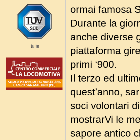
ormai famosa S
Durante la gior
anche diverse gi
piattaforma gir
primi ‘900.
Il terzo ed ult
quest’anno, sarà
soci volontari 
mostrarVi le mer
sapore antico c