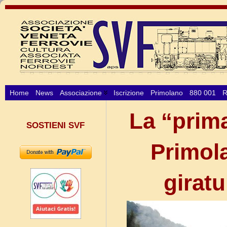
Home
News
Associazione
Iscrizione
Primolano
880 001
R
La “prima
SOSTIENI SVF
Primol
girat