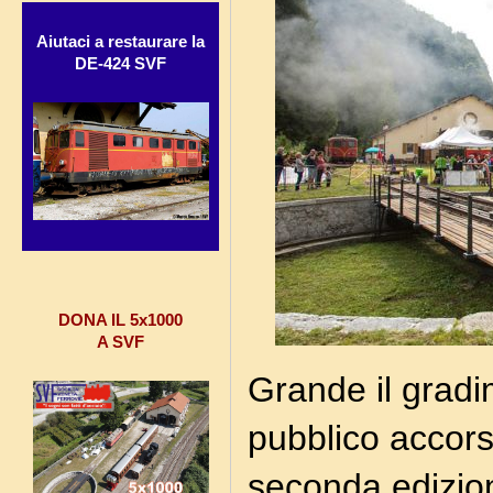
Aiutaci a restaurare la
DE-424 SVF
DONA IL 5x1000
A SVF
Grande il gradi
pubblico accor
seconda edizio