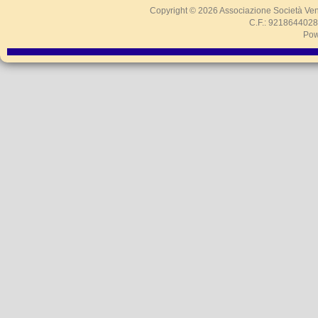
Copyright © 2026
Associazione Società Ven
C.F.: 9218644028
Pow