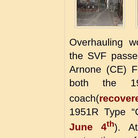
Overhauling w
the SVF passe
Arnone (CE) F
both the 19
coach(
recover
1951R Type “Co
th
June 4
). A