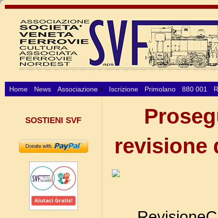
Home
News
Associazione
Iscrizione
Primolano
880 001
R
Prosegu
SOSTIENI SVF
revisione 
RevisioneC