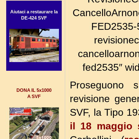
CancelloArnon
Aiutaci a restaurare la
DE-424 SVF
FED2535-55
revisionec
cancelloarnon
fed2535″ wi
Proseguono sp
DONA IL 5x1000
revisione gene
A SVF
SVF, la Tipo 19
il 18 maggio 