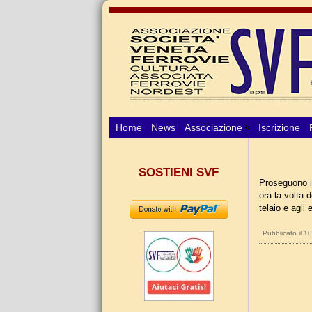
Home
News
Associazione
Iscrizione
SOSTIENI SVF
Proseguono i 
ora la volta 
telaio e agli 
Pubblicato il 