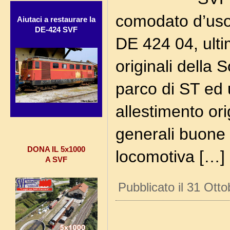
comodato d’uso g
Aiutaci a restaurare la
DE-424 SVF
DE 424 04, ulti
originali della 
parco di ST ed u
allestimento ori
generali buone 
DONA IL 5x1000
locomotiva […]
A SVF
Pubblicato il 31 Ott