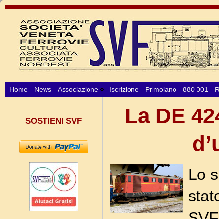
Home
News
Associazione
Iscrizione
Primolano
880 001
R
La DE 42
SOSTIENI SVF
d’
Lo s
stat
SVF 