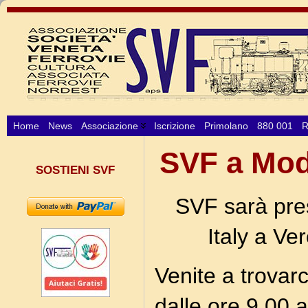
Home
News
Associazione
Iscrizione
Primolano
880 001
R
SVF a Mod
SOSTIENI SVF
SVF sarà pre
Italy a Ve
Venite a trovar
dalle ore 9.00 