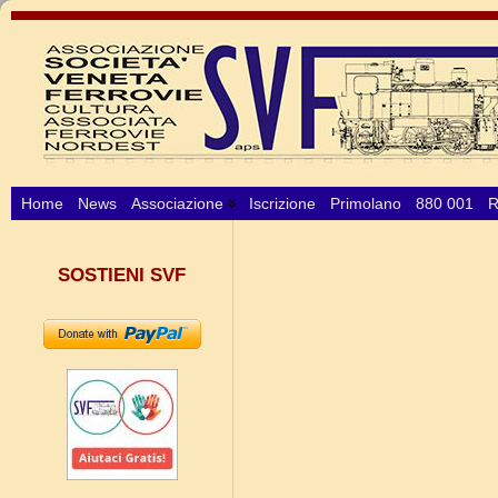
Home
News
Associazione
Iscrizione
Primolano
880 001
R
SOSTIENI SVF