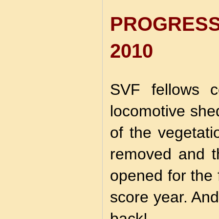
PROGRES
2010
SVF fellows c
locomotive she
of the vegetati
removed and th
opened for the 
score year. An
back!