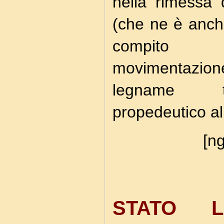
nella rimessa 
(che ne è anche
compito pr
movimentazione
legname tag
propedeutico all
[ng
STATO L