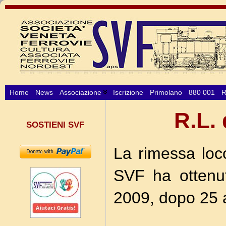
Home
News
Associazione
Iscrizione
Primolano
880 001
R
R.L.
SOSTIENI SVF
La rimessa loc
SVF ha ottenu
2009, dopo 25 an