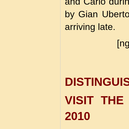
and Carlo durin
by Gian Uberto
arriving late.
[ng
DISTING
VISIT THE
2010