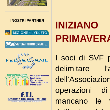
I NOSTRI PARTNER
INIZIAN
PRIMAVERA
I soci di SVF 
delimitare 
dell’Associaz
operazioni 
mancano le vi