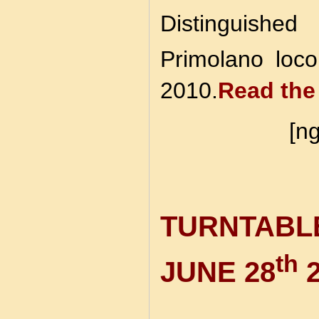
Distinguish
Primolano loc
2010.
Read the
[ng
TURNTABL
th
JUNE 28
2