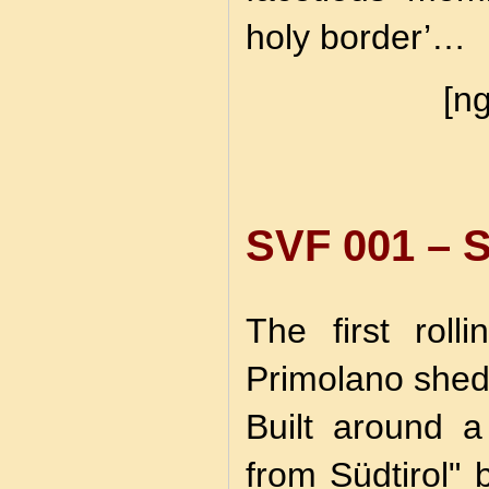
holy border’…
[ng
SVF 001 –
The first roll
Primolano shed
Built around a
from Südtirol" 