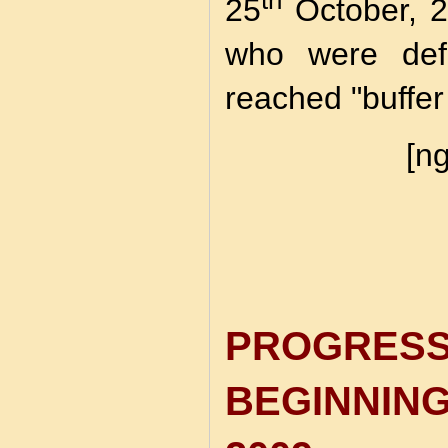
th
25
October, 2
who were defo
reached "buffer l
[ng
PROGRE
BEGINNI