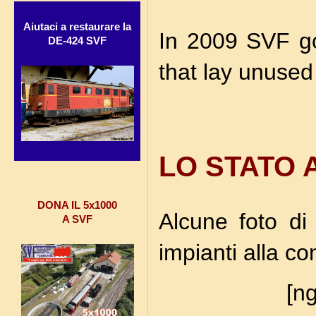
Aiutaci a restaurare la
In 2009 SVF go
DE-424 SVF
that lay unused
LO STATO
DONA IL 5x1000
Alcune foto di
A SVF
impianti alla c
[ng