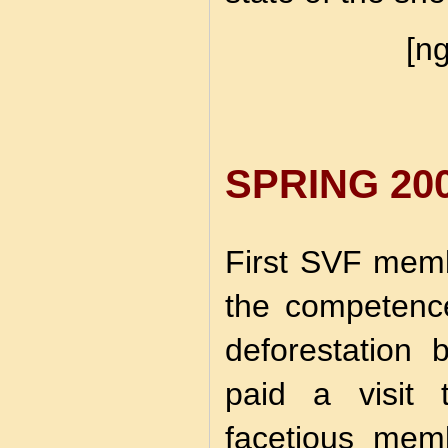
[ng
SPRING 20
First SVF memb
the competence
deforestation 
paid a visit
facetious mem