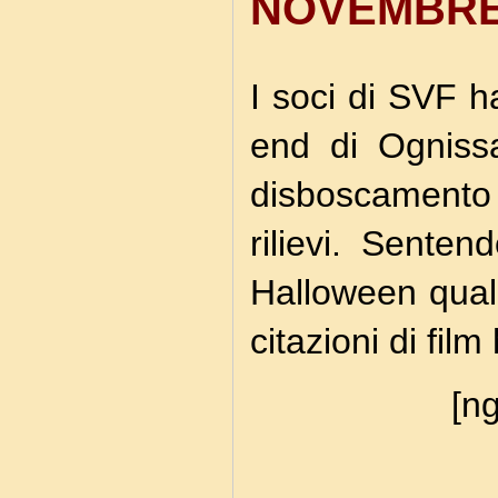
NOVEMBRE
I soci di SVF h
end di Ognissan
disboscamento
rilievi. Senten
Halloween qualc
citazioni di fil
[ng