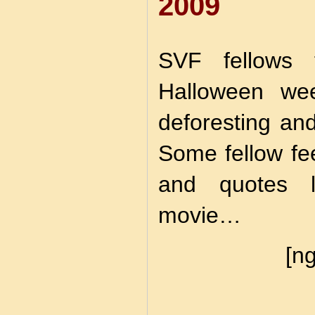
2009
SVF fellows 
Halloween we
deforesting an
Some fellow fee
and quotes l
movie…
[ng