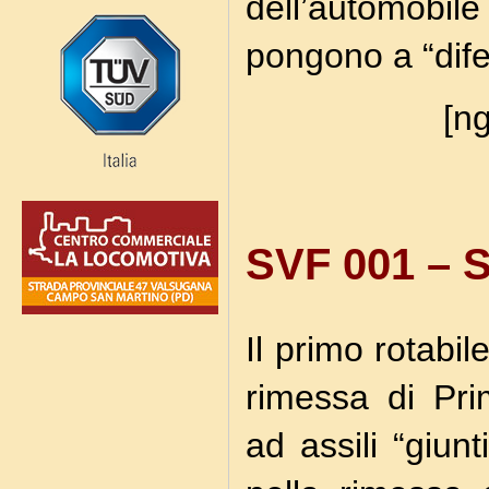
dell’automobil
pongono a “dife
[ng
SVF 001 –
Il primo rotabil
rimessa di Pri
ad assili “giun