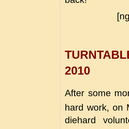
[ng
TURNTAB
2010
After some mon
hard work, on
diehard volun