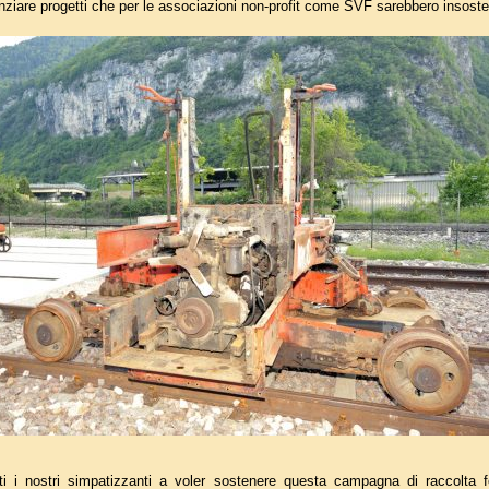
ziare progetti che per le associazioni non-profit come SVF sarebbero insosten
tti i nostri simpatizzanti a voler sostenere questa campagna di raccolta f