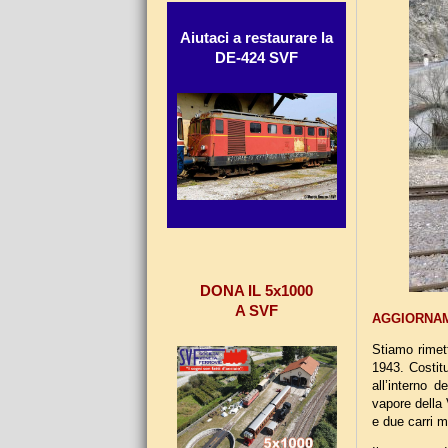
Aiutaci a restaurare la
DE-424 SVF
DONA IL 5x1000
A SVF
AGGIORNAMEN
Stiamo rimet
1943. Costit
all’interno 
vapore della
e due carri me