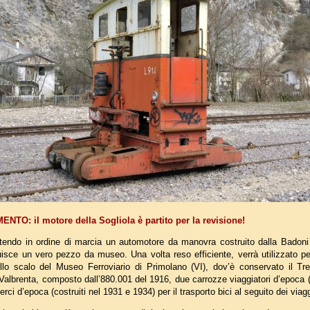
TO: il motore della Sogliola è partito per la revisione!
tendo in ordine di marcia un automotore da manovra costruito dalla Badoni
uisce un vero pezzo da museo. Una volta reso efficiente, verrà utilizzato p
dello scalo del Museo Ferroviario di Primolano (VI), dov’è conservato il Tr
 Valbrenta, composto dall’880.001 del 1916, due carrozze viaggiatori d’epoca 
rci d’epoca (costruiti nel 1931 e 1934) per il trasporto bici al seguito dei viagg