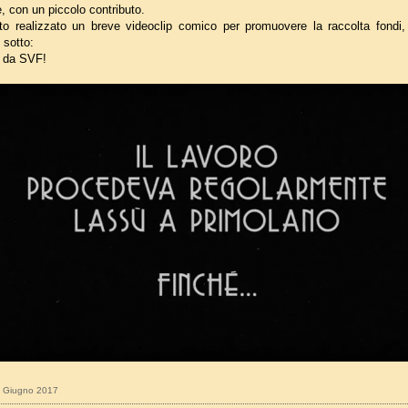
, con un piccolo contributo.
o realizzato un breve videoclip comico per promuovere la raccolta fondi,
 sotto:
i da SVF!
13 Giugno 2017