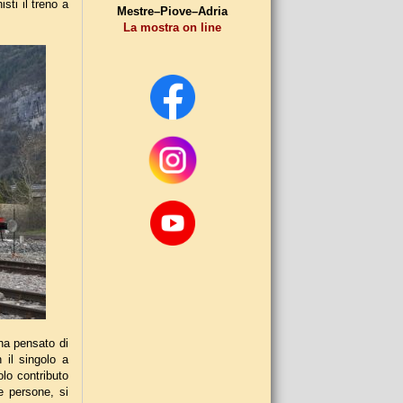
sti il treno a
Mestre–Piove–Adria
La mostra on line
 ha pensato di
 il singolo a
olo contributo
e persone, si