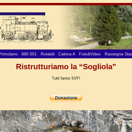
Primolano
880 001
Rotabili
Cabina A
Foto&Video
Rassegna St
Ristrutturiamo la “Sogliola”
Tutti fanno SVF!