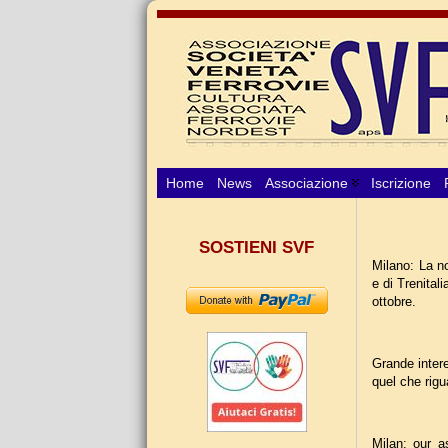
Home
News
Associazione
Iscrizione
SOSTIENI SVF
Milano: La n
e di Trenital
ottobre.
Grande intere
quel che rigu
Milan: our a