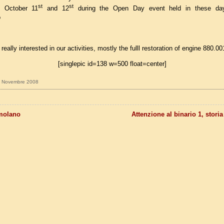
st
st
on October 11
and 12
during the Open Day event held in these day
o
really interested in our activities, mostly the fulll restoration of engine 880.00
[singlepic id=138 w=500 float=center]
10 Novembre 2008
molano
Attenzione al binario 1, storia