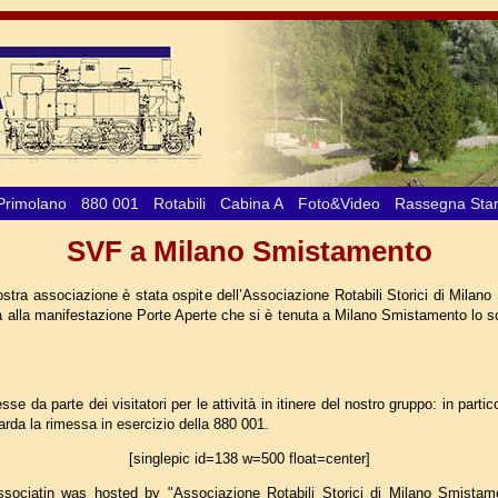
Primolano
880 001
Rotabili
Cabina A
Foto&Video
Rassegna St
SVF a Milano Smistamento
ostra associazione è stata ospite dell’Associazione Rotabili Storici di Milan
ia alla manifestazione Porte Aperte che si è tenuta a Milano Smistamento lo 
sse da parte dei visitatori per le attività in itinere del nostro gruppo: in parti
arda la rimessa in esercizio della 880 001.
[singlepic id=138 w=500 float=center]
ssociatin was hosted by "Associazione Rotabili Storici di Milano Smista