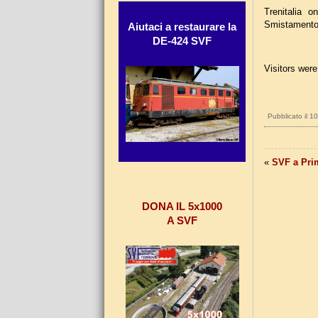
Trenitalia 
Smistament
Aiutaci a restaurare la
DE-424 SVF
Visitors were 
Pubblicato il 
«
SVF a Pri
DONA IL 5x1000
A SVF