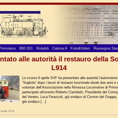
Primolano
880 001
Rotabili
Cabina A
Foto&Video
Rassegna St
tato alle autorità il restauro della S
L914
Lo scorso 6 aprile SVF ha presentato alle autorità l’automotor
“Sogliola” dopo i lavori di restauro funzionale durati due anni e s
volontari dell’Associazione nella Rimessa Locomotive di Prim
partecipato all’evento Roberto Ciambetti, Presidente del Consi
del Veneto, Luca Ferazzoli, già sindaco di Cismon del Grappa, 
già sindaco […]
9 Aprile 2019