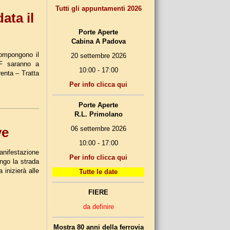
Tutti gli appuntamenti 2026
ata il
Porte Aperte
Cabina A Padova
compongono il
20 settembre 2026
SVF saranno a
10:00 - 17:00
brenta – Tratta
Per info clicca qui
Porte Aperte
R.L. Primolano
06 settembre 2026
ve
10:00 - 17:00
anifestazione
Per info clicca qui
ngo la strada
 inizierà alle
Tutte le date
FIERE
da definire
Mostra 80 anni della ferrovia