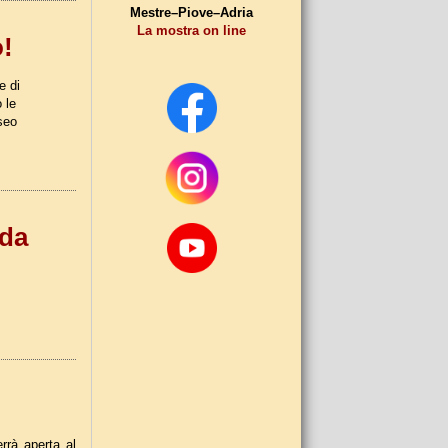
Mestre–Piove–Adria
La mostra on line
o!
e di
 le
seo
 da
rrà aperta al