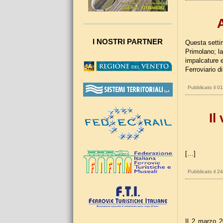
A
I NOSTRI PARTNER
Questa settim
Primolano; la 
impalcature e
Ferroviario d
Pubblicato il 
Il
[…]
Pubblicato il 2
Il 2 marzo 2