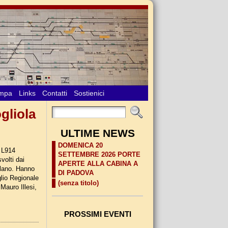
ampa
Links
Contatti
Sostienici
ogliola
ULTIME NEWS
DOMENICA 20
e L914
SETTEMBRE 2026 PORTE
volti dai
APERTE ALLA CABINA A
olano. Hanno
DI PADOVA
glio Regionale
(senza titolo)
Mauro Illesi,
PROSSIMI EVENTI