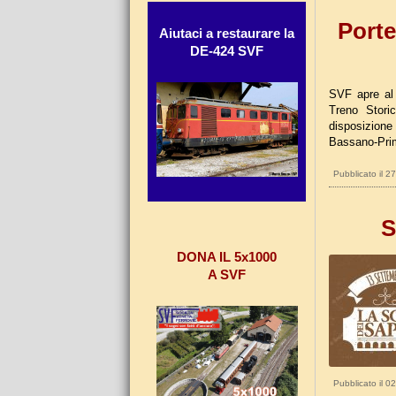
Porte
Aiutaci a restaurare la
DE-424 SVF
SVF apre al 
Treno Storic
disposizione d
Bassano-Primo
Pubblicato il 
S
DONA IL 5x1000
A SVF
Pubblicato il 