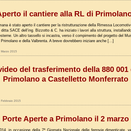
perto il cantiere alla RL di Primolan
ana è stato aperto il cantiere per la ristrutturazione della Rimessa Locomotiv
ditta SACE dell’ing. Bizzotto & C. ha iniziato i lavori alla struttura, installando
sterne. Un altro tassello si incastra, verso il compimento del progetto del Mu
i Primolano e della Valbrenta. A breve dovrebbero iniziare anche […]
01 Marzo 2015
 video del trasferimento della 880 001
Primolano a Castelletto Monferrato
4 Febbraio 2015
Porte Aperte a Primolano il 2 marzo
014, in occasione della 7ª Giornata Nazionale delle ferrovie dimenticate, ve