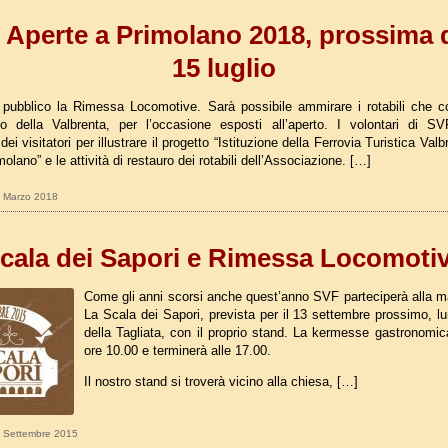
 Aperte a Primolano 2018, prossima d
15 luglio
pubblico la Rimessa Locomotive. Sarà possibile ammirare i rotabili che 
o della Valbrenta, per l’occasione esposti all’aperto. I volontari di 
ei visitatori per illustrare il progetto “Istituzione della Ferrovia Turistica Val
lano” e le attività di restauro dei rotabili dell’Associazione. […]
27 Marzo 2018
cala dei Sapori e Rimessa Locomoti
Come gli anni scorsi anche quest’anno SVF parteciperà alla m
La Scala dei Sapori, prevista per il 13 settembre prossimo, lu
della Tagliata, con il proprio stand. La kermesse gastronomica
ore 10.00 e terminerà alle 17.00.
Il nostro stand si troverà vicino alla chiesa, […]
02 Settembre 2015