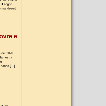
 il sogno
ormai deserti,
ovre e
e del 2020
la nostra
he
, hanno […]
niche-