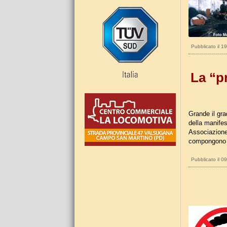
Pubblicato il 1
La “p
Grande il gr
della manife
Associazione.
compongono il
Pubblicato il 