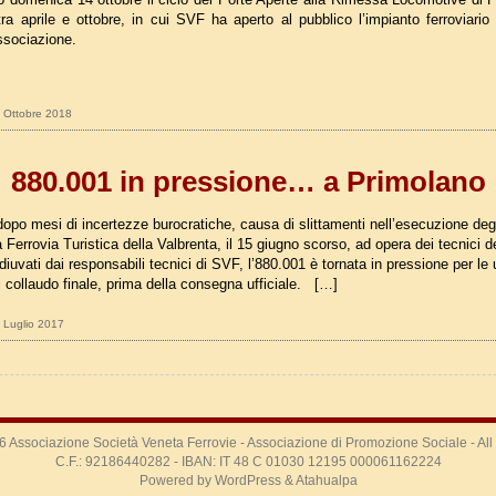
ra aprile e ottobre, in cui SVF ha aperto al pubblico l’impianto ferroviario
associazione.
8 Ottobre 2018
880.001 in pressione… a Primolano
opo mesi di incertezze burocratiche, causa di slittamenti nell’esecuzione degli
a Ferrovia Turistica della Valbrenta, il 15 giugno scorso, ad opera dei tecnici d
iuvati dai responsabili tecnici di SVF, l’880.001 è tornata in pressione per le 
il collaudo finale, prima della consegna ufficiale. […]
3 Luglio 2017
26
Associazione Società Veneta Ferrovie
- Associazione di Promozione Sociale - Al
C.F.: 92186440282 - IBAN: IT 48 C 01030 12195 000061162224
Powered by
WordPress
&
Atahualpa