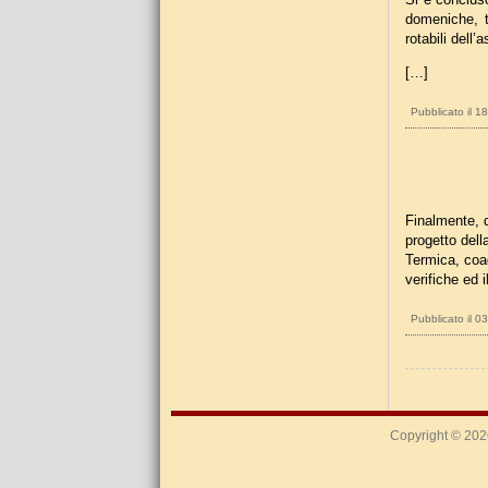
domeniche, t
rotabili dell’
[…]
Pubblicato il 1
Finalmente, d
progetto dell
Termica, coad
verifiche ed 
Pubblicato il 0
Copyright © 20