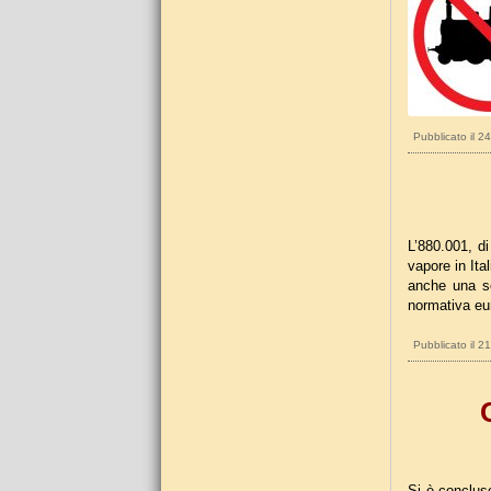
Pubblicato il 2
L’880.001, di
vapore in Ita
anche una so
normativa eu
Pubblicato il 2
Si è conclus