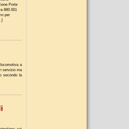
zione Porte
va 880.001
mo per
…]
a locomotiva a
in servizio ma
to secondo la
i
rimolano: sei