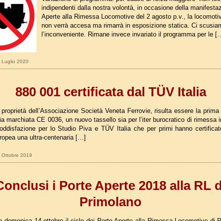
indipendenti dalla nostra volontà, in occasione della manifesta
Aperte alla Rimessa Locomotive del 2 agosto p.v., la locomoti
non verrà accesa ma rimarrà in esposizione statica. Ci scusia
l’inconveniente. Rimane invece invariato il programma per le [
4 Luglio 2020
880 001 certificata dal TÜV Italia
 proprietà dell’Associazione Società Veneta Ferrovie, risulta essere la prim
lia marchiata CE 0036, un nuovo tassello sia per l’iter burocratico di rimessa 
ddisfazione per lo Studio Piva e TÜV Italia che per primi hanno certifica
ropea una ultra-centenaria […]
1 Ottobre 2019
Conclusi i Porte Aperte 2018 alla RL d
Primolano
o domenica 14 ottobre il ciclo dei Porte Aperte alla Rimessa Locomotive di P