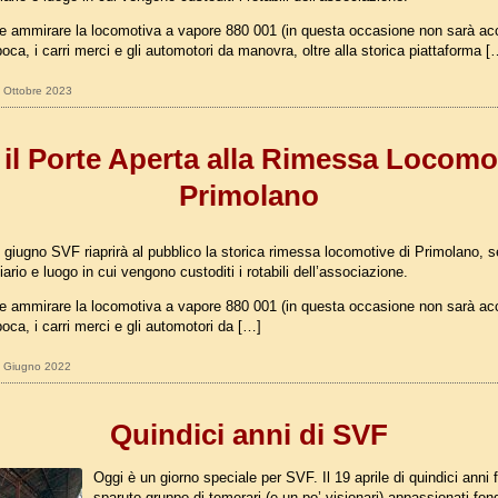
le ammirare la locomotiva a vapore 880 001 (in questa occasione non sarà acc
oca, i carri merci e gli automotori da manovra, oltre alla storica piattaforma [
9 Ottobre 2023
 il Porte Aperta alla Rimessa Locomot
Primolano
giugno SVF riaprirà al pubblico la storica rimessa locomotive di Primolano, s
ario e luogo in cui vengono custoditi i rotabili dell’associazione.
le ammirare la locomotiva a vapore 880 001 (in questa occasione non sarà acc
oca, i carri merci e gli automotori da […]
07 Giugno 2022
Quindici anni di SVF
Oggi è un giorno speciale per SVF. Il 19 aprile di quindici anni 
sparuto gruppo di temerari (e un po’ visionari) appassionati fon