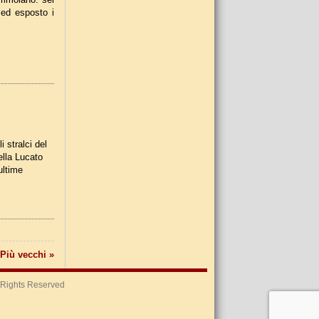
 ed esposto i
 stralci del
ella Lucato
ultime
Più vecchi »
l Rights Reserved