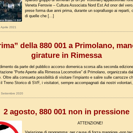
Veneta Ferrovie – Cultura Associata Nord Est.Ad onor del vero,
prese forma due anni prima, durante un sopralluogo ai reparti, 
di quelle che […]
9 Aprile 2021
rima” della 880 001 a Primolano, man
girature in Rimessa
adimento da parte del pubblico accorso domenica scorsa alla seconda edizion
stazione “Porte Aperte alla Rimessa Locomotive” di Primolano, organizzata dal
 Oltre alla consueta possibilità di visitare l’impianto e salire sulle carrozze c
 Treno Storico di SVF, i visitatori, sempre accompagnati dai nostri volontari
09 Settembre 2020
2 agosto, 880 001 non in pressione
ATTENZIONE!
Variazione di programma: per cause di forza maggiore -non tec