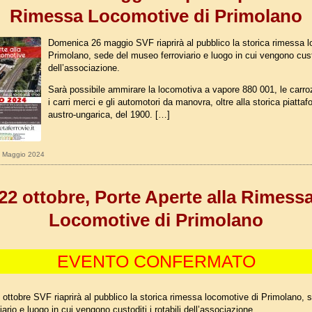
Rimessa Locomotive di Primolano
Domenica 26 maggio SVF riaprirà al pubblico la storica rimessa l
Primolano, sede del museo ferroviario e luogo in cui vengono custod
dell’associazione.
Sarà possibile ammirare la locomotiva a vapore 880 001, le carro
i carri merci e gli automotori da manovra, oltre alla storica piatta
austro-ungarica, del 1900. […]
20 Maggio 2024
22 ottobre, Porte Aperte alla Rimess
Locomotive di Primolano
EVENTO CONFERMATO
ttobre SVF riaprirà al pubblico la storica rimessa locomotive di Primolano, 
ario e luogo in cui vengono custoditi i rotabili dell’associazione.