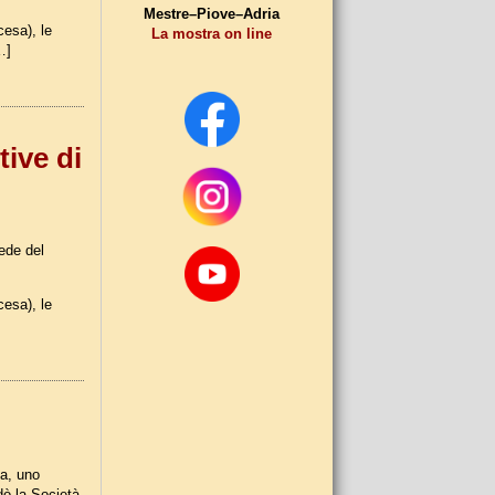
Mestre–Piove–Adria
esa), le
La mostra on line
…]
ive di
ede del
esa), le
fa, uno
dò la Società