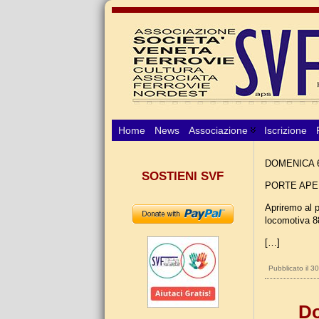
Home
News
Associazione
Iscrizione
DOMENICA 
SOSTIENI SVF
PORTE APE
Apriremo al p
locomotiva 8
[…]
Pubblicato il 3
Do